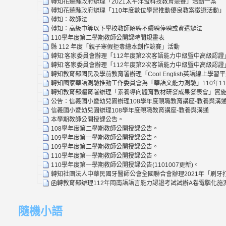
轉知花蓮縣政府辦理「2021太平洋盃科技教育競賽」活動一案
轉知花蓮縣政府辦理「110年度數位學習推動優良教案徵選活動」
轉知：教師法
轉知：高級中等以下學校教師解聘不續聘停聘或資遣辦法
110學年度第二學期教師公開課時間規畫表
縣 112 年度「親子寒假拒毒繪本創作競賽」活動
轉知:客家委員會辦理「112年度第2次客語能力中級暨中高級認證
轉知:客家委員會辦理「112年度第2次客語能力中級暨中高級認證
轉知教育部國民及學前教育署辦理「Cool English英語線上
轉知國家華語測驗推動工作委員會為「華語文能力測驗」110年1
轉知教育部體育署辦理「素養導向體育教材研發成果發表會」實施
公告：信義國小暨幼兒園辦理108學年度親職教育講座-教養與溝
信義國小暨幼兒園辦理108學年度親職教育講座-教養與溝通
本學期教師公開授課公告。
108學年度第二學期教師公開授課公告。
109學年度第一學期教師公開授課公告。
109學年度第二學期教師公開授課公告。
110學年度第一學期教師公開授課公告。
110學年度第一學期教師公開授課公告(1101007更新)。
轉知社團法人中華民國牙醫師公會全國聯合會辦理2021年「刷牙打
函轉教育部辦理112年閩南語語言能力認證考試試辦A卷電腦化
隨機小語