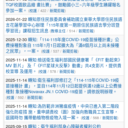
TQF校園飲品繪 畫比賽」，鼓勵國小三~六年級學生踴躍報名
參加一案。
(
校護
/ 422 /
新聞剪報
)
2026-01-22
轉知原住民族委員會補助國立東華大學原住民族語
言花蓮學習中心辦理「115年度第一期原住民族語言學分班暨
學習班」課程招生訊息
(
教導主任
/ 514 /
新聞剪報
)
2025-12-30
轉知:「114-115年度COVID-19疫苗接種計畫」公
費接種對象自 115年1月1日起擴大為「滿6個月以上尚未接種
之民眾」，一案。
(
校護
/ 537 /
新聞剪報
)
2025-11-14
轉知:檢送衛生福利部國民健康署「《FIT 動起來》
MV 影片」 及「《FIT星球大反擊》動畫」共4支影片，提供貴
校宣導 及運用。
(
校護
/ 578 /
新聞剪報
)
2025-11-14
轉知:衛生福利部修訂之「114-115年COVID-19疫
苗接種計 畫」，並自114年11月12日起提供滿12歲以上公費接
種對 象接種Novavax JN.1 COVID-19疫苗，請依說明辦理。
(
校護
/ 592 /
新聞剪報
)
2025-11-14
轉知:為防範非洲豬瘟疫情，中央已進入第二階段
強化防疫措 施，重申請貴校（園）加強向教職員工生宣導，
返國時勿 攜帶動植物檢疫物入境一案。
(
校護
/ 568 /
新聞剪報
)
2025-09-15
轉知：衛生福利部身心障礙者權利公約