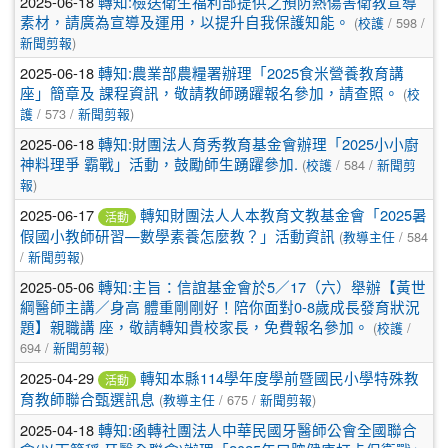
2025-06-18
轉知:檢送衛生福利部提供之預防熱傷害衛教宣導
素材，請廣為宣導及運用，以提升自我保護知能。
(
校護
/ 598 /
新聞剪報
)
2025-06-18
轉知:農業部農糧署辦理「2025食米營養教育講
座」簡章及 課程資訊，敬請教師踴躍報名參加，請查照。
(
校
護
/ 573 /
新聞剪報
)
2025-06-18
轉知:財團法人育秀教育基金會辦理「2025小小廚
神料理爭 霸戰」活動，鼓勵師生踴躍參加.
(
校護
/ 584 /
新聞剪
報
)
2025-06-17
轉知財團法人人本教育文教基金會「2025暑
活動
假國小教師研習—數學素養怎麼教？」活動資訊
(
教導主任
/ 584
/
新聞剪報
)
2025-05-06
轉知:主旨：信誼基金會於5／17（六）舉辦【黃世
綱醫師主講／身高 體重剛剛好！陪你面對0-8歲成長發育狀況
題】親職講 座，敬請轉知貴校家長，免費報名參加。
(
校護
/
694 /
新聞剪報
)
2025-04-29
轉知本縣114學年度學前暨國民小學特殊教
活動
育教師聯合甄選訊息
(
教導主任
/ 675 /
新聞剪報
)
2025-04-18
轉知:函轉社團法人中華民國牙醫師公會全國聯合