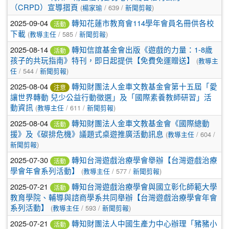
（CRPD）宣導摺頁
(
楊家瑜
/ 639 /
新聞剪報
)
2025-09-04
轉知花蓮市教育會114學年會員名冊供各校
活動
下載
(
教導主任
/ 585 /
新聞剪報
)
2025-08-14
轉知信誼基金會出版《遊戲的力量：1-8歲
活動
孩子的共玩指南》特刊，即日起提供【免費免運贈送】
(
教導主
任
/ 544 /
新聞剪報
)
2025-08-04
轉知財團法人金車文教基金會第十五屆「愛
注意
讓世界轉動 兒少公益行動徵選」及「國際素養教師研習」活
動資訊
(
教導主任
/ 611 /
新聞剪報
)
2025-08-04
轉知財團法人金車文教基金會《國際總動
活動
援》及《碳排危機》議題式桌遊推廣活動訊息
(
教導主任
/ 604 /
新聞剪報
)
2025-07-30
轉知台灣遊戲治療學會舉辦【台灣遊戲治療
活動
學會年會系列活動】
(
教導主任
/ 577 /
新聞剪報
)
2025-07-21
轉知台灣遊戲治療學會與國立彰化師範大學
活動
教育學院、輔導與諮商學系共同舉辦【台灣遊戲治療學會年會
系列活動】
(
教導主任
/ 593 /
新聞剪報
)
2025-07-21
轉知財團法人中國生產力中心辦理「豬豬小
活動