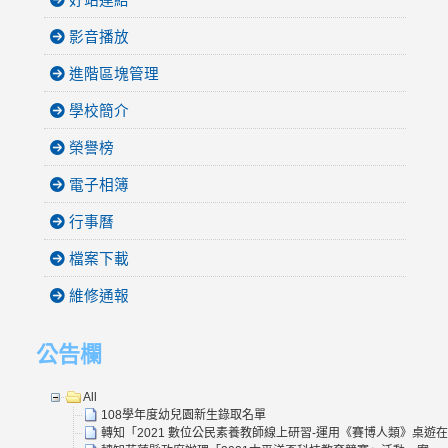
影音播放
進階區塊管理
學校簡介
榮譽榜
電子相簿
行事曆
檔案下載
維修通報
公告欄
All
108學年度幼兒園新生錄取名單
轉知「2021 數位公民素養教師線上研習-運用《賽博人類》桌遊