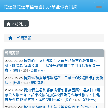
花蓮縣花蓮市信義國民小學全球資訊網
Toggl
⏸
本站消息
回首頁
新聞剪報
文章列表
新聞剪報
2026-06-22
轉知:衛生福利部提供之預防熱傷害衛教宣導素
材，請廣為 宣導及運用，以提升教職員工生自我保護知能一
案。
(
校護
/ 254 /
新聞剪報
)
2026-05-25
轉知:函轉農業部農糧署「三章一Q辨識圖卡」更新
版。
(
校護
/ 433 /
新聞剪報
)
2026-04-02
轉知:衛生福利部疾病管制署為因應年輕族群梅毒
感染人數增 加，請學校協助加強校園及青少年性教育、性健
康及性病 防治宣導，詳如說明一案。
(
校護
/ 455 /
新聞剪報
)
2026-04-02
轉知:函轉財團法人董氏基金會辦理「食安OK！