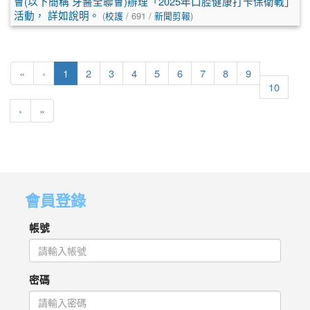
會(以下簡稱 牙醫全聯會)辦理「2025年口腔健康打卡保衛戰」
活動， 詳如說明。
(
校護
/ 691 /
新聞剪報
)
(目前頁次)
«
‹
1
2
3
4
5
6
7
8
9
10
下一頁
最後頁
›
»
會員登錄
帳號
密碼