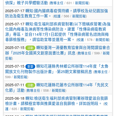
偵探」親子共學體驗活動
(
教導主任
/ 631 /
新聞剪報
)
2025-07-17
轉知:國內腸病毒疫情持續，請學校及幼兒園加強
防治及衛生教育工作一案。
(
校護
/ 566 /
新聞剪報
)
2025-07-17
轉知:衛生福利部疾病管制署(以下簡稱疾管署)為強
化國內梅毒及淋病等性傳染病防治，建置「性傳染病衛教資
源」專區，並自114年7月1日起提供「性傳染病匿名諮詢與梅
毒篩檢服務」，請協助宣導並運用一案。
(
校護
/ 578 /
新聞剪報
)
2025-07-15
轉知臺灣一滴優教育協會與台灣閱讀協會合
活動
辦「2025年全國英文創意說書比賽」訊息
(
教導主任
/ 599 /
新聞
剪報
)
2025-07-15
轉知花蓮縣秀林鄉公所辦理114年度「太魯
重要
閣族文化刊物製作出版計畫」-第25期文案徵稿訊息
(
教導主任
/
599 /
新聞剪報
)
2025-07-11
轉知花蓮縣花蓮市公所辦理114年「先民文
活動
化節」活動
(
教導主任
/ 558 /
新聞剪報
)
2025-06-18
轉知:檢送衛生福利部疾病管制署辦理愛滋自我篩
檢計畫，請積極宣導與推廣愛滋自我篩檢，詳如說明段。
(
校
護
/ 635 /
新聞剪報
)