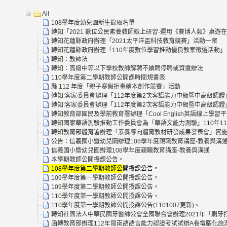
All
108學年度幼兒園新生錄取名單
轉知「2021 數位公民素養教師線上研習-運用《賽博人類》桌遊
轉知花蓮縣政府辦理「2021太平洋盃科技教育競賽」活動一案
轉知花蓮縣政府辦理「110年度數位學習推動優良教案徵選活動」
轉知：教師法
轉知：高級中等以下學校教師解聘不續聘停聘或資遣辦法
110學年度第二學期教師公開課時間規畫表
縣 112 年度「親子寒假拒毒繪本創作競賽」活動
轉知:客家委員會辦理「112年度第2次客語能力中級暨中高級認證
轉知:客家委員會辦理「112年度第2次客語能力中級暨中高級認證
轉知教育部國民及學前教育署辦理「Cool English英語線上
轉知國家華語測驗推動工作委員會為「華語文能力測驗」110年1
轉知教育部體育署辦理「素養導向體育教材研發成果發表會」實施
公告：信義國小暨幼兒園辦理108學年度親職教育講座-教養與溝
信義國小暨幼兒園辦理108學年度親職教育講座-教養與溝通
本學期教師公開授課公告。
108學年度第二學期教師公開授課公告。
109學年度第一學期教師公開授課公告。
109學年度第二學期教師公開授課公告。
110學年度第一學期教師公開授課公告。
110學年度第一學期教師公開授課公告(1101007更新)。
轉知社團法人中華民國牙醫師公會全國聯合會辦理2021年「刷牙打
函轉教育部辦理112年閩南語語言能力認證考試試辦A卷電腦化