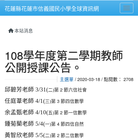
花蓮縣花蓮市信義國民小學全球資訊網
Toggl
⏸
本站消息
108學年度第二學期教師
公開授課公告。
主選單
/ 2020-03-18 / 點閱數： 2708
邱碧芳老師 3/31(
第 2 節六信社會
二)
任庭葦老師 4/1(
第 3 節四信數學
三)
余孟甄老師 4/10(
第 2 節一信數學
五)
鍾菊蘭老師 5/4(
第 4 節四信自然
一)
黃智欣老師 5/5(
第 2 節二信數學
二)