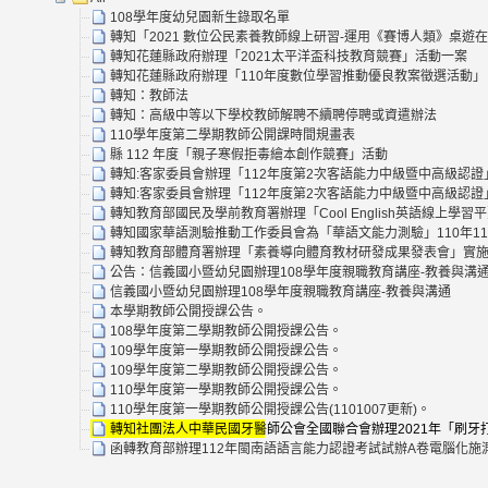
108學年度幼兒園新生錄取名單
轉知「2021 數位公民素養教師線上研習-運用《賽博人類》桌遊
轉知花蓮縣政府辦理「2021太平洋盃科技教育競賽」活動一案
轉知花蓮縣政府辦理「110年度數位學習推動優良教案徵選活動」
轉知：教師法
轉知：高級中等以下學校教師解聘不續聘停聘或資遣辦法
110學年度第二學期教師公開課時間規畫表
縣 112 年度「親子寒假拒毒繪本創作競賽」活動
轉知:客家委員會辦理「112年度第2次客語能力中級暨中高級認證
轉知:客家委員會辦理「112年度第2次客語能力中級暨中高級認證
轉知教育部國民及學前教育署辦理「Cool English英語線上
轉知國家華語測驗推動工作委員會為「華語文能力測驗」110年1
轉知教育部體育署辦理「素養導向體育教材研發成果發表會」實施
公告：信義國小暨幼兒園辦理108學年度親職教育講座-教養與溝
信義國小暨幼兒園辦理108學年度親職教育講座-教養與溝通
本學期教師公開授課公告。
108學年度第二學期教師公開授課公告。
109學年度第一學期教師公開授課公告。
109學年度第二學期教師公開授課公告。
110學年度第一學期教師公開授課公告。
110學年度第一學期教師公開授課公告(1101007更新)。
轉知社團法人中華民國牙醫師公會全國聯合會辦理2021年「刷牙打
函轉教育部辦理112年閩南語語言能力認證考試試辦A卷電腦化