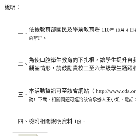
說明：
月 4 日
依據教育部國民及學前教育署 110
年 10
一、
函辦理。
為使口腔衛生教育向下扎根，讓學生提升自
二、
齲齒情形，請鼓勵貴校三至六年級學生踴躍
本活動資訊可至該會網站（ http://www.cda.or
三、
動）下載，相關問題可逕洽該會承辦人王小姐，電話： 02-25
四、
檢附相關說明資料 1
份。