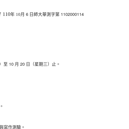
月 6 日師大華測字第 1102000114
110
年 10
至 10 月 20 日（星期三）止。
。
與寫作測驗。