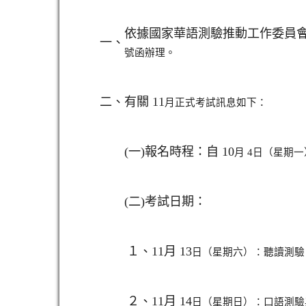
依據國家華語測驗推動工作委員會 
一、
號函辦理。
二、
有關 11
月正式考試訊息如下：
日（星期一）
(
一)
報名時程：自 10
月 4
(
二)
考試日期：
１、
11
月 13
日（星期六）：聽讀測驗
２、
11
月 14
日（星期日）：口語測驗