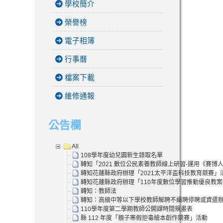
學校簡介
榮譽榜
電子相簿
行事曆
檔案下載
維修通報
公告欄
All
108學年度幼兒園新生錄取名單
轉知「2021 數位公民素養教師線上研習-運用《賽
轉知花蓮縣政府辦理「2021太平洋盃科技教育競賽」
轉知花蓮縣政府辦理「110年度數位學習推動優良教
轉知：教師法
轉知：高級中等以下學校教師解聘不續聘停聘或資遣
110學年度第二學期教師公開課時間規畫表
縣 112 年度「親子寒假拒毒繪本創作競賽」活動