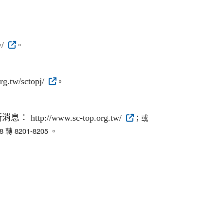
w/
。
.tw/sctopj/
。
p://www.sc-top.org.tw/
；或
8 轉 8201-8205 。