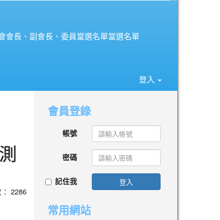
⏸
長會會長、副會長、委員當選名單當選名單
登入
會員登錄
帳號
測
密碼
記住我
登入
數： 2286
常用網站