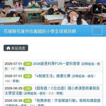
⏸
花蓮縣花蓮市信義國民小學全球資訊網
Toggl
本站消息
文章列表
2026-07-01
2026創意科學FUN一夏科普營
(
訓導組長---張
活動
彤
/ 197 /
學務
)
2026-07-01
「e稅繪生活」繪畫比賽
(
訓導組長---張彤
/
活動
188 /
學務
)
2026-06-29
《超有戲！C位出道》國小表演藝術暑假自
活動
主學習活動
(
訓導組長---張彤
/ 218 /
學務
)
2026-06-29
「稅務奇航：宇宙解謎行動」租稅知識遊戲
活動
(
訓導組長---張彤
/ 214 /
學務
)