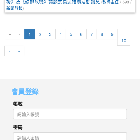
援》及《碳排危機》議題式桌遊推廣活動訊息
(
教導主任
/ 593 /
新聞剪報
)
(目前頁次)
«
‹
1
2
3
4
5
6
7
8
9
10
下一頁
最後頁
›
»
會員登錄
帳號
密碼