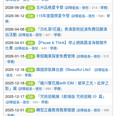
2026-06-29
五州品格夏令營
(
訓導組長---張彤
/ 214 /
學務
)
活動
2026-06-12
115年度圍棋夏令營
(
訓導組長---張彤
/ 596 /
學
活動
務
)
2026-04-08
「汎札萊!花蓮」表演藝術巡演免費回饋演
活動
出活動
(
訓導組長---張彤
/ 421 /
學務
)
2026-04-01
【Pause & Think】停止網路霸凌海報徵件
活動
比賽
(
訓導組長---張彤
/ 443 /
學務
)
2026-01-15
寒假職業探索免費營隊
(
訓導組長---張彤
/ 515
活動
/
學務
)
2025-12-18
韓國原裝舞台劇《Beautiful Life》
(
訓導組長--
活動
-張彤
/ 496 /
學務
)
2025-12-18
「蜷川實花展with EiM：彼岸之光，此岸之
活動
影」展
(
訓導組長---張彤
/ 499 /
學務
)
2025-12-17
「咒術迴戰展《劇場版 咒術迴戰 0》篇」
活動
(
訓導組長---張彤
/ 534 /
學務
)
2025-12-01
轉型正義教育教案徵選
(
訓導組長---張彤
/ 496
活動
/
學務
)