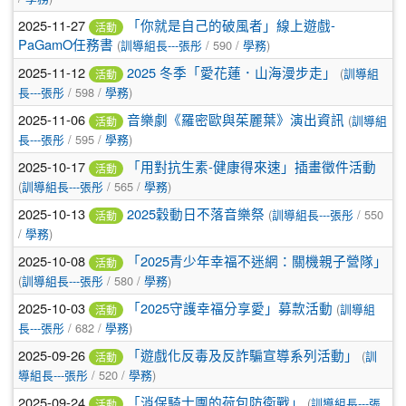
2025-11-27
「你就是自己的破風者」線上遊戲-
活動
PaGamO任務書
(
訓導組長---張彤
/ 590 /
學務
)
2025-11-12
2025 冬季「愛花蓮．山海漫步走」
(
訓導組
活動
長---張彤
/ 598 /
學務
)
2025-11-06
音樂劇《羅密歐與茱麗葉》演出資訊
(
訓導組
活動
長---張彤
/ 595 /
學務
)
2025-10-17
「用對抗生素-健康得來速」插畫徵件活動
活動
(
訓導組長---張彤
/ 565 /
學務
)
2025-10-13
2025穀動日不落音樂祭
(
訓導組長---張彤
/ 550
活動
/
學務
)
2025-10-08
「2025青少年幸福不迷網：關機親子營隊」
活動
(
訓導組長---張彤
/ 580 /
學務
)
2025-10-03
「2025守護幸福分享愛」募款活動
(
訓導組
活動
長---張彤
/ 682 /
學務
)
2025-09-26
「遊戲化反毒及反詐騙宣導系列活動」
(
訓
活動
導組長---張彤
/ 520 /
學務
)
2025-09-24
「消保騎士團的荷包防衛戰」
(
訓導組長---張
活動