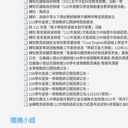
轉知花蓮縣政府辦理「2021太平洋盃科技教育競賽」活動一案
轉知花蓮縣政府辦理「110年度數位學習推動優良教案徵選活動」
轉知：教師法
轉知：高級中等以下學校教師解聘不續聘停聘或資遣辦法
110學年度第二學期教師公開課時間規畫表
縣 112 年度「親子寒假拒毒繪本創作競賽」活動
轉知:客家委員會辦理「112年度第2次客語能力中級暨中高級認證
轉知:客家委員會辦理「112年度第2次客語能力中級暨中高級認證
轉知教育部國民及學前教育署辦理「Cool English英語線上
轉知國家華語測驗推動工作委員會為「華語文能力測驗」110年1
轉知教育部體育署辦理「素養導向體育教材研發成果發表會」實施
公告：信義國小暨幼兒園辦理108學年度親職教育講座-教養與溝
信義國小暨幼兒園辦理108學年度親職教育講座-教養與溝通
本學期教師公開授課公告。
108學年度第二學期教師公開授課公告。
109學年度第一學期教師公開授課公告。
109學年度第二學期教師公開授課公告。
110學年度第一學期教師公開授課公告。
110學年度第一學期教師公開授課公告(1101007更新)。
轉知社團法人中華民國牙醫師公會全國聯合會辦理2021年「刷牙打
函轉教育部辦理112年閩南語語言能力認證考試試辦A卷電腦化
隨機小語