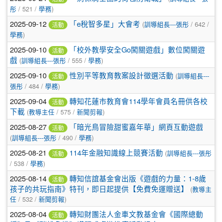
彤
/ 521 /
學務
)
2025-09-12
「e稅智多星」大會考
(
訓導組長---張彤
/ 642 /
活動
學務
)
2025-09-10
「校外教學安全Go闖關遊戲」數位闖關遊
活動
戲
(
訓導組長---張彤
/ 555 /
學務
)
2025-09-10
性別平等教育教案設計徵選活動
(
訓導組長---
活動
張彤
/ 484 /
學務
)
2025-09-04
轉知花蓮市教育會114學年會員名冊供各校
活動
下載
(
教導主任
/ 575 /
新聞剪報
)
2025-08-27
「暗光鳥冒險甜蜜嘉年華」網頁互動遊戲
活動
(
訓導組長---張彤
/ 490 /
學務
)
2025-08-21
114年金融知識線上競賽活動
(
訓導組長---張彤
活動
/ 538 /
學務
)
2025-08-14
轉知信誼基金會出版《遊戲的力量：1-8歲
活動
孩子的共玩指南》特刊，即日起提供【免費免運贈送】
(
教導主
任
/ 532 /
新聞剪報
)
2025-08-04
轉知財團法人金車文教基金會《國際總動
活動