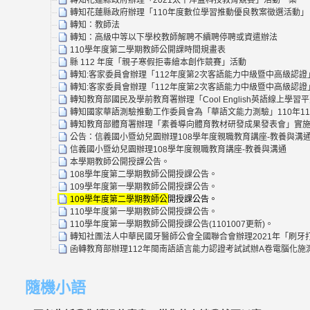
轉知花蓮縣政府辦理「2021太平洋盃科技教育競賽」活動一案
轉知花蓮縣政府辦理「110年度數位學習推動優良教案徵選活動」
轉知：教師法
轉知：高級中等以下學校教師解聘不續聘停聘或資遣辦法
110學年度第二學期教師公開課時間規畫表
縣 112 年度「親子寒假拒毒繪本創作競賽」活動
轉知:客家委員會辦理「112年度第2次客語能力中級暨中高級認證
轉知:客家委員會辦理「112年度第2次客語能力中級暨中高級認證
轉知教育部國民及學前教育署辦理「Cool English英語線上
轉知國家華語測驗推動工作委員會為「華語文能力測驗」110年1
轉知教育部體育署辦理「素養導向體育教材研發成果發表會」實施
公告：信義國小暨幼兒園辦理108學年度親職教育講座-教養與溝
信義國小暨幼兒園辦理108學年度親職教育講座-教養與溝通
本學期教師公開授課公告。
108學年度第二學期教師公開授課公告。
109學年度第一學期教師公開授課公告。
109學年度第二學期教師公開授課公告。
110學年度第一學期教師公開授課公告。
110學年度第一學期教師公開授課公告(1101007更新)。
轉知社團法人中華民國牙醫師公會全國聯合會辦理2021年「刷牙打
函轉教育部辦理112年閩南語語言能力認證考試試辦A卷電腦化
隨機小語