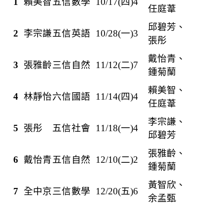
1
賴美智
五信
數學
10/17(
四)4
任庭葦
邱碧芳、
2
李宗謙
五信
英語
10/28(
一)3
張彤
戴怡青、
3
張雅齡
三信
自然
11/12(
二)7
鍾菊蘭
賴美智、
4
林靜怡
六信
國語
11/14(
四)4
任庭葦
李宗謙、
5
張彤
五信
社會
11/18(
一)4
邱碧芳
張雅齡、
6
戴怡青
五信
自然
12/10(
二)2
鍾菊蘭
黃智欣、
7
全中京
三信
數學
12/20(
五)6
余孟甄