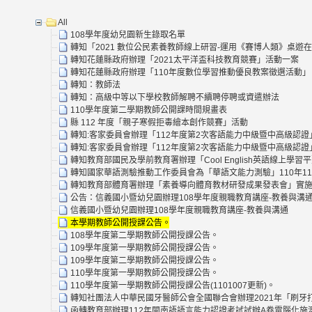
All
108學年度幼兒園新生錄取名單
轉知「2021 數位公民素養教師線上研習-運用《賽博人類》桌遊
轉知花蓮縣政府辦理「2021太平洋盃科技教育競賽」活動一案
轉知花蓮縣政府辦理「110年度數位學習推動優良教案徵選活動」
轉知：教師法
轉知：高級中等以下學校教師解聘不續聘停聘或資遣辦法
110學年度第二學期教師公開課時間規畫表
縣 112 年度「親子寒假拒毒繪本創作競賽」活動
轉知:客家委員會辦理「112年度第2次客語能力中級暨中高級認證
轉知:客家委員會辦理「112年度第2次客語能力中級暨中高級認證
轉知教育部國民及學前教育署辦理「Cool English英語線上
轉知國家華語測驗推動工作委員會為「華語文能力測驗」110年1
轉知教育部體育署辦理「素養導向體育教材研發成果發表會」實施
公告：信義國小暨幼兒園辦理108學年度親職教育講座-教養與溝
信義國小暨幼兒園辦理108學年度親職教育講座-教養與溝通
本學期教師公開授課公告。
108學年度第二學期教師公開授課公告。
109學年度第一學期教師公開授課公告。
109學年度第二學期教師公開授課公告。
110學年度第一學期教師公開授課公告。
110學年度第一學期教師公開授課公告(1101007更新)。
轉知社團法人中華民國牙醫師公會全國聯合會辦理2021年「刷牙打
函轉教育部辦理112年閩南語語言能力認證考試試辦A卷電腦化