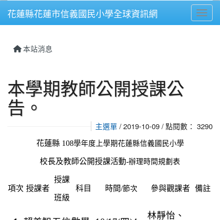
花蓮縣花蓮市信義國民小學全球資訊網
Toggl
⏸
本站消息
本學期教師公開授課公
告。
主選單
/ 2019-10-09 / 點閱數： 3290
花蓮縣 108
學年度上學期花蓮縣信義國民小學
校長及教師公開授課活動-
辦理時間規劃表
授課
項次
授課者
科目
時間/
參與觀課者
備註
節次
班級
林靜怡、