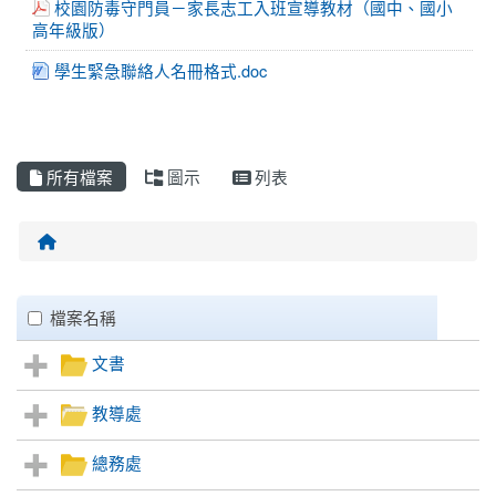
校園防毒守門員－家長志工入班宣導教材（國中、國小
高年級版）
學生緊急聯絡人名冊格式.doc
more...
所有檔案
圖示
列表
回首頁
Files List
clickAll
檔案名稱
文書
教導處
總務處