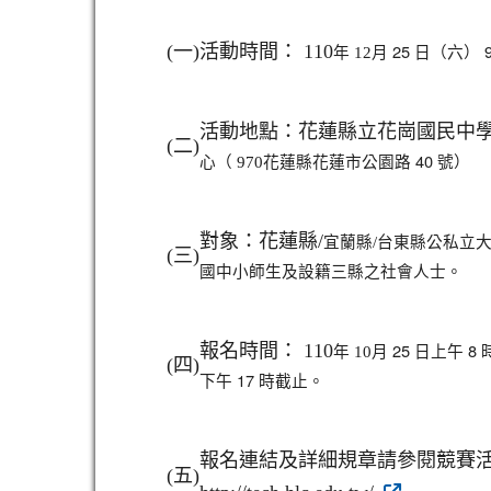
月 25 日（六） 
(
一)
活動時間： 110
年 12
活動地點：花蓮縣立花崗國民中學
(
二)
花蓮縣花蓮市公園路 40 號）
心（ 970
台東縣公私立
對象：花蓮縣/
宜蘭縣/
(
三)
國中小師生及設籍三縣之社會人士。
月 25 日上午 8 
報名時間： 110
年 10
(
四)
下午 17 時截止。
報名連結及詳細規章請參閱競賽
(
五)