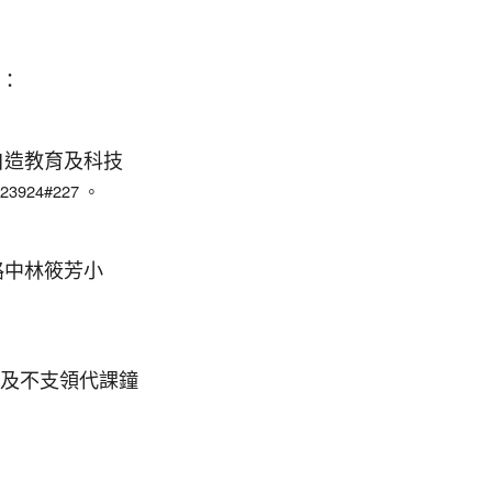
：
自造教育及科技
924#227 。
路中林筱芳小
及不支領代課鐘