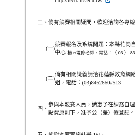
http://tech.hlc.edu.tw/
三、
倘有競賽相關疑問，歡迎洽詢各專線
競賽報名及系統問題：本縣花崗
(
一)
境修老師，電話：（ 03 ）-8323
中心-
楊 rr
倘有相關疑義請洽花蓮縣教育網
(
二)
姐，電話：(03)8462860#513
參與本競賽人員，請惠予在課務自理
四、
點費原則下，准予公（差）假登記。
五、
檢附本案實施計畫 1