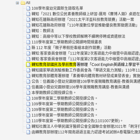
All
108學年度幼兒園新生錄取名單
轉知「2021 數位公民素養教師線上研習-運用《賽博人類》桌遊
轉知花蓮縣政府辦理「2021太平洋盃科技教育競賽」活動一案
轉知花蓮縣政府辦理「110年度數位學習推動優良教案徵選活動」
轉知：教師法
轉知：高級中等以下學校教師解聘不續聘停聘或資遣辦法
110學年度第二學期教師公開課時間規畫表
縣 112 年度「親子寒假拒毒繪本創作競賽」活動
轉知:客家委員會辦理「112年度第2次客語能力中級暨中高級認證
轉知:客家委員會辦理「112年度第2次客語能力中級暨中高級認證
轉知教育部國民及學前教育署辦理「Cool English英語線上
轉知國家華語測驗推動工作委員會為「華語文能力測驗」110年1
轉知教育部體育署辦理「素養導向體育教材研發成果發表會」實施
公告：信義國小暨幼兒園辦理108學年度親職教育講座-教養與溝
信義國小暨幼兒園辦理108學年度親職教育講座-教養與溝通
本學期教師公開授課公告。
108學年度第二學期教師公開授課公告。
109學年度第一學期教師公開授課公告。
109學年度第二學期教師公開授課公告。
110學年度第一學期教師公開授課公告。
110學年度第一學期教師公開授課公告(1101007更新)。
轉知社團法人中華民國牙醫師公會全國聯合會辦理2021年「刷牙打
函轉教育部辦理112年閩南語語言能力認證考試試辦A卷電腦化