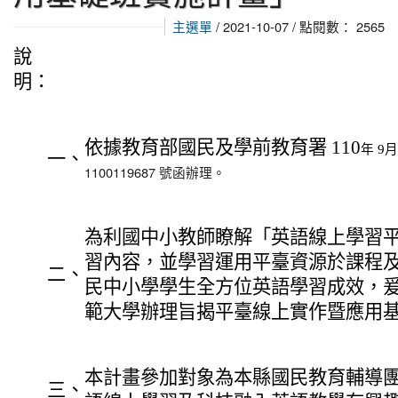
主選單
/ 2021-10-07 / 點閱數： 2565
說
明：
依據教育部國民及學前教育署 110
月
年 9
一、
1100119687 號函辦理。
為利國中小教師瞭解「英語線上學習
習內容，並學習運用平臺資源於課程
二、
民中小學學生全方位英語學習成效，
範大學辦理旨揭平臺線上實作暨應用
本計畫參加對象為本縣國民教育輔導
三、