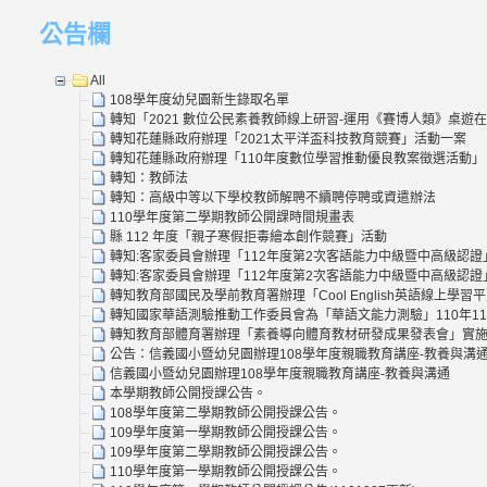
公告欄
All
108學年度幼兒園新生錄取名單
轉知「2021 數位公民素養教師線上研習-運用《賽博人類》桌遊
轉知花蓮縣政府辦理「2021太平洋盃科技教育競賽」活動一案
轉知花蓮縣政府辦理「110年度數位學習推動優良教案徵選活動」
轉知：教師法
轉知：高級中等以下學校教師解聘不續聘停聘或資遣辦法
110學年度第二學期教師公開課時間規畫表
縣 112 年度「親子寒假拒毒繪本創作競賽」活動
轉知:客家委員會辦理「112年度第2次客語能力中級暨中高級認證
轉知:客家委員會辦理「112年度第2次客語能力中級暨中高級認證
轉知教育部國民及學前教育署辦理「Cool English英語線上
轉知國家華語測驗推動工作委員會為「華語文能力測驗」110年1
轉知教育部體育署辦理「素養導向體育教材研發成果發表會」實施
公告：信義國小暨幼兒園辦理108學年度親職教育講座-教養與溝
信義國小暨幼兒園辦理108學年度親職教育講座-教養與溝通
本學期教師公開授課公告。
108學年度第二學期教師公開授課公告。
109學年度第一學期教師公開授課公告。
109學年度第二學期教師公開授課公告。
110學年度第一學期教師公開授課公告。