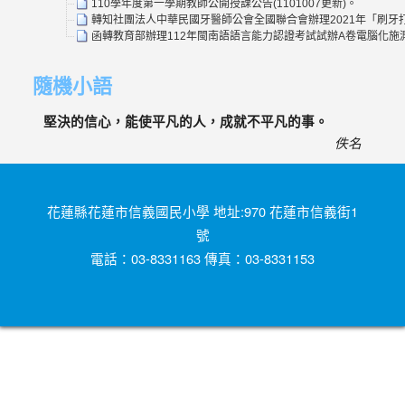
110學年度第一學期教師公開授課公告(1101007更新)。
轉知社團法人中華民國牙醫師公會全國聯合會辦理2021年「刷牙打
函轉教育部辦理112年閩南語語言能力認證考試試辦A卷電腦化
隨機小語
堅決的信心，能使平凡的人，成就不平凡的事。
佚名
花蓮縣花蓮市信義國民小學 地址:970 花蓮市信義街1
號
電話：03-8331163 傳真：03-8331153