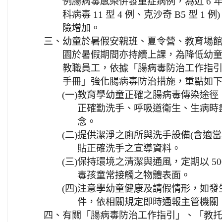
例腸病毒感染併發重症病例，為近 6 年
科病毒 11 型 4 例、克沙奇 B5 型 
險增加。
三、
幼童於暑假安親班、夏令營、教育場
園於暑假期間亦持續上課，為降低幼
教職員工，依據「腸病毒防治工作指
手冊」強化腸病毒防治措施，重點如
(一)
教育學幼童正確之腸病毒傳染途徑
正確勤洗手、呼吸道衛生、生病時
念。
(二)
提供潔淨之廁所與洗手設備(含適當
貼正確洗手之宣導資料。
(三)
保持環境之清潔與通風，定期以 50
毒孩童常接觸之物體表面。
(四)
注意學幼童健康及請假情形，如發
件，依相關規定即時通報主管機關
四、
有關「腸病毒防治工作指引」、「教