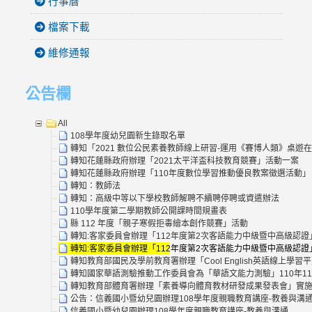
行事曆
檔案下載
維修通報
公告欄
All
108學年度幼兒園新生錄取名單
轉知「2021 數位公民素養教師線上研習-運用《賽博人類》桌遊
轉知花蓮縣政府辦理「2021太平洋盃科技教育競賽」活動一案
轉知花蓮縣政府辦理「110年度數位學習推動優良教案徵選活動」
轉知：教師法
轉知：高級中等以下學校教師解聘不續聘停聘或資遣辦法
110學年度第二學期教師公開課時間規畫表
縣 112 年度「親子寒假拒毒繪本創作競賽」活動
轉知:客家委員會辦理「112年度第2次客語能力中級暨中高級認證
轉知:客家委員會辦理「112年度第2次客語能力中級暨中高級認證
轉知教育部國民及學前教育署辦理「Cool English英語線上
轉知國家華語測驗推動工作委員會為「華語文能力測驗」110年1
轉知教育部體育署辦理「素養導向體育教材研發成果發表會」實施
公告：信義國小暨幼兒園辦理108學年度親職教育講座-教養與溝
信義國小暨幼兒園辦理108學年度親職教育講座-教養與溝通