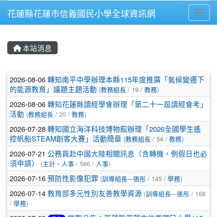
花蓮縣花蓮市信義國民小學全球資訊網
Toggl
⏸
本站消息
文章列表
2026-08-06
轉知南平中學辦理本縣115年度推廣「氣候變遷下
的能源教育」議題主題活動
(
教務組長
/ 19 /
教務
)
2026-08-06
轉知花蓮縣讀經學會辦理「第二十一屆讀經會考」
活動
(
教務組長
/ 20 /
教務
)
2026-07-28
轉知國立海洋科技博物館辦理「2026全國學生遙
控帆船STEAM創客大賽」活動簡章
(
教務組長
/ 54 /
教務
)
2026-07-21
公務員赴中國大陸相關訊息（含轉機，例假日也必
須申請）
(
主計、人事
/ 566 /
人事
)
2026-07-16
預防性影像犯罪
(
訓導組長---張彤
/ 145 /
學務
)
2026-07-14
教育部多元性別友善教學資源
(
訓導組長---張彤
/ 168
/
學務
)