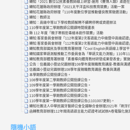
轉知「2021 數位公民素養教師線上研習-運用《賽博人類》桌遊
轉知花蓮縣政府辦理「2021太平洋盃科技教育競賽」活動一案
轉知花蓮縣政府辦理「110年度數位學習推動優良教案徵選活動」
轉知：教師法
轉知：高級中等以下學校教師解聘不續聘停聘或資遣辦法
110學年度第二學期教師公開課時間規畫表
縣 112 年度「親子寒假拒毒繪本創作競賽」活動
轉知:客家委員會辦理「112年度第2次客語能力中級暨中高級認證
轉知:客家委員會辦理「112年度第2次客語能力中級暨中高級認證
轉知教育部國民及學前教育署辦理「Cool English英語線上
轉知國家華語測驗推動工作委員會為「華語文能力測驗」110年1
轉知教育部體育署辦理「素養導向體育教材研發成果發表會」實施
公告：信義國小暨幼兒園辦理108學年度親職教育講座-教養與溝
信義國小暨幼兒園辦理108學年度親職教育講座-教養與溝通
本學期教師公開授課公告。
108學年度第二學期教師公開授課公告。
109學年度第一學期教師公開授課公告。
109學年度第二學期教師公開授課公告。
110學年度第一學期教師公開授課公告。
110學年度第一學期教師公開授課公告(1101007更新)。
轉知社團法人中華民國牙醫師公會全國聯合會辦理2021年「刷牙打
函轉教育部辦理112年閩南語語言能力認證考試試辦A卷電腦化
隨機小語