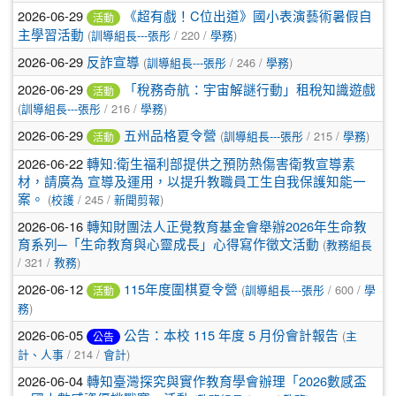
2026-06-29
《超有戲！C位出道》國小表演藝術暑假自
活動
主學習活動
(
訓導組長---張彤
/ 220 /
學務
)
2026-06-29
反詐宣導
(
訓導組長---張彤
/ 246 /
學務
)
2026-06-29
「稅務奇航：宇宙解謎行動」租稅知識遊戲
活動
(
訓導組長---張彤
/ 216 /
學務
)
2026-06-29
五州品格夏令營
(
訓導組長---張彤
/ 215 /
學務
)
活動
2026-06-22
轉知:衛生福利部提供之預防熱傷害衛教宣導素
材，請廣為 宣導及運用，以提升教職員工生自我保護知能一
案。
(
校護
/ 245 /
新聞剪報
)
2026-06-16
轉知財團法人正覺教育基金會舉辦2026年生命教
育系列─「生命教育與心靈成長」心得寫作徵文活動
(
教務組長
/ 321 /
教務
)
2026-06-12
115年度圍棋夏令營
(
訓導組長---張彤
/ 600 /
學
活動
務
)
2026-06-05
公告：本校 115 年度 5 月份會計報告
(
主
公告
計、人事
/ 214 /
會計
)
2026-06-04
轉知臺灣探究與實作教育學會辦理「2026數感盃