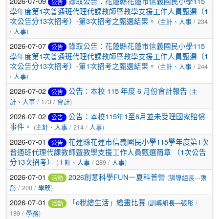
2026-07-09
錄取公告：花蓮縣花蓮巿信義國民小學115
公告
學年度第1次普通班代理代課教師暨教學支援工作人員甄選（1
次公告分13次招考）-第3次招考之甄選結果。
(
主計、人事
/ 234
/
人事
)
2026-07-07
錄取公告：花蓮縣花蓮巿信義國民小學115
公告
學年度第1次普通班代理代課教師暨教學支援工作人員甄選（1
次公告分13次招考）-第1次招考之甄選結果。
(
主計、人事
/ 244
/
人事
)
2026-07-02
公告：本校 115 年度 6 月份會計報告
(
主
公告
計、人事
/ 173 /
會計
)
2026-07-02
公告：本校115年1至6月並未受理國家賠償
公告
事件。
(
主計、人事
/ 214 /
人事
)
2026-07-01
花蓮縣花蓮市信義國民小學115學年度第1次
公告
普通班代理代課教師暨教學支援工作人員甄選簡章 （1次公告
分13次招考）
(
主計、人事
/ 289 /
人事
)
2026-07-01
2026創意科學FUN一夏科普營
(
訓導組長---張
活動
彤
/ 200 /
學務
)
2026-07-01
「e稅繪生活」繪畫比賽
(
訓導組長---張彤
/
活動
189 /
學務
)