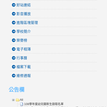
好站連結
影音播放
進階區塊管理
學校簡介
榮譽榜
電子相簿
行事曆
檔案下載
維修通報
公告欄
All
108學年度幼兒園新生錄取名單