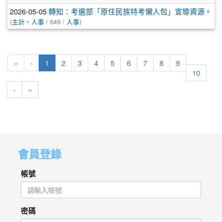
2026-05-05
轉知：考選部「原住民族特考懶人包」宣導資源。
(
主計、人事
/ 649 /
人事
)
(目前頁次)
«
‹
1
2
3
4
5
6
7
8
9
10
下一頁
最後頁
›
»
會員登錄
帳號
密碼