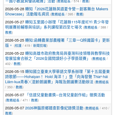
－國小數感資優挑戰賽」活動
(
教務組長
/ 574 /
教務
)
2026-05-28
轉知「2026花蓮縣英語夏令營－創客舞台 Makers
Showcase」活動報名資訊
(
教務組長
/ 395 /
教務
)
2026-05-27
轉知玉里國小辦理「花蓮縣115年度IEYI 青少年發
明展賽前輔導與培訓」系列課程第四至七場次
(
教務組長
/ 388 /
教務
)
2026-05-25
轉知:函轉農業部農糧署「三章一Q辨識圖卡」更新
版。
(
校護
/ 419 /
新聞剪報
)
2026-05-22
轉知高雄市政府教育局與臺灣科技領導與教學科技
發展協會合辦之「2026全國閱讀好小子學藝競賽」
(
教務組長
/
402 /
教務
)
2026-05-15
轉知國立臺東大學華語文學系辦理「第十五屆臺東
詩歌節——Hohaiyan！ Hold 海洋！」暨「向海發聲 Thiaⁿ-hái
Liām-kua青春╳混齡朗誦賽」海報及朗誦賽活動辦法
(
教務組長
/ 350 /
教務
)
2026-05-07
「信誼兒童動畫獎─台灣兒童創作組」徵獎活動
(
教務組長
/ 471 /
教務
)
2026-05-07
2026神腦原鄉踏查影像紀錄獎活動
(
教務組長
/ 410 /
教務
)