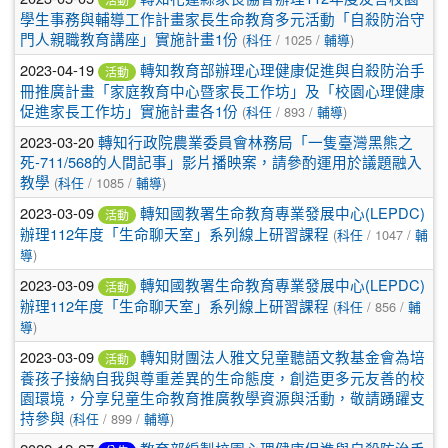
學生事務與輔導工作計畫家長生命教育多元活動「自殺防治守
門人親職教育講座」實施計畫1份
(
科任
/ 1025 /
輔導
)
2023-04-19
轉知教育部辦理心理健康促進與自殺防治手
活動
冊推廣計畫「家庭教育中心暨家長工作坊」及「校園心理健康
促進家長工作坊」實施計畫各1份
(
科任
/ 893 /
輔導
)
2023-03-20
轉知行政院農業委員會林務局「一隻臺灣黑熊之
死-711/568的人間記事」影片播映案，請參酌運用於議題融入
教學
(
科任
/ 1085 /
輔導
)
2023-03-09
轉知國教署生命教育專業發展中心(LEPDC)
活動
辦理112年度「生命聊天室」系列線上研習課程
(
科任
/ 1047 /
輔
導
)
2023-03-09
轉知國教署生命教育專業發展中心(LEPDC)
活動
辦理112年度「生命聊天室」系列線上研習課程
(
科任
/ 856 /
輔
導
)
2023-03-09
轉知財團法人雅文兒童聽語文教基金會為培
活動
養孩子接納自我與尊重差異的生命態度，創造更多元友善的校
園環境，分享兒童生命教育推廣教學資源與活動，敬請踴躍支
持參與
(
科任
/ 899 /
輔導
)