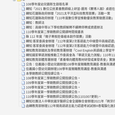
108學年度幼兒園新生錄取名單
轉知「2021 數位公民素養教師線上研習-運用《賽博人類》桌遊
轉知花蓮縣政府辦理「2021太平洋盃科技教育競賽」活動一案
轉知花蓮縣政府辦理「110年度數位學習推動優良教案徵選活動」
轉知：教師法
轉知：高級中等以下學校教師解聘不續聘停聘或資遣辦法
110學年度第二學期教師公開課時間規畫表
縣 112 年度「親子寒假拒毒繪本創作競賽」活動
轉知:客家委員會辦理「112年度第2次客語能力中級暨中高級認證
轉知:客家委員會辦理「112年度第2次客語能力中級暨中高級認證
轉知教育部國民及學前教育署辦理「Cool English英語線上
轉知國家華語測驗推動工作委員會為「華語文能力測驗」110年1
轉知教育部體育署辦理「素養導向體育教材研發成果發表會」實施
公告：信義國小暨幼兒園辦理108學年度親職教育講座-教養與溝
信義國小暨幼兒園辦理108學年度親職教育講座-教養與溝通
本學期教師公開授課公告。
108學年度第二學期教師公開授課公告。
109學年度第一學期教師公開授課公告。
109學年度第二學期教師公開授課公告。
110學年度第一學期教師公開授課公告。
110學年度第一學期教師公開授課公告(1101007更新)。
轉知社團法人中華民國牙醫師公會全國聯合會辦理2021年「刷牙打
函轉教育部辦理112年閩南語語言能力認證考試試辦A卷電腦化