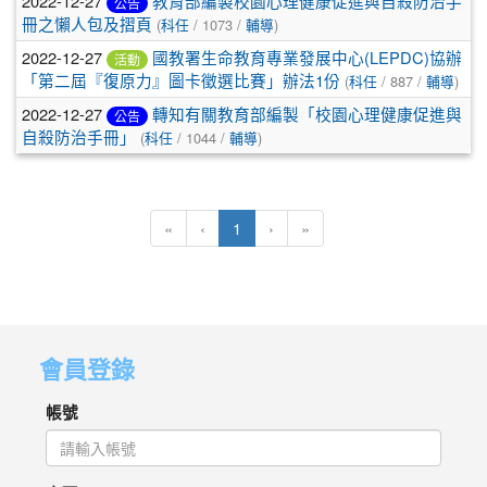
2022-12-27
教育部編製校園心理健康促進與自殺防治手
公告
冊之懶人包及摺頁
(
科任
/ 1073 /
輔導
)
2022-12-27
國教署生命教育專業發展中心(LEPDC)協辦
活動
「第二屆『復原力』圖卡徵選比賽」辦法1份
(
科任
/ 887 /
輔導
)
2022-12-27
轉知有關教育部編製「校園心理健康促進與
公告
自殺防治手冊」
(
科任
/ 1044 /
輔導
)
(目前頁次)
«
‹
1
›
»
會員登錄
帳號