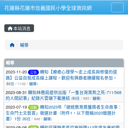
花蓮縣花蓮市信義國民小學全球資訊網
Toggl
⏸
本站消息
回首頁
輔導
文章列表
輔導
2023-11-20
轉知【療癒心理學〜走上成長與修復的道
公告
路】公益自我成長線上課程，歡迎有興趣者踴躍報名參加。
(
科任
/ 1132 /
輔導
)
2023-08-31
轉知林務局提供出版「一隻台灣黑熊之死-711/568
的人間記事」紀錄片雲端下載連結
(
科任
/ 993 /
輔導
)
2023-07-19
轉知2023年「總統教育獎獲獎者生命故事：
活動
生命鬥士文藝賞」徵選計畫（附件1，以下簡稱2023徵選計
畫）1份
(
科任
/ 848 /
輔導
)
2023-05-05
轉知花蓮縣家長協會辦理112年度友善校園
活動