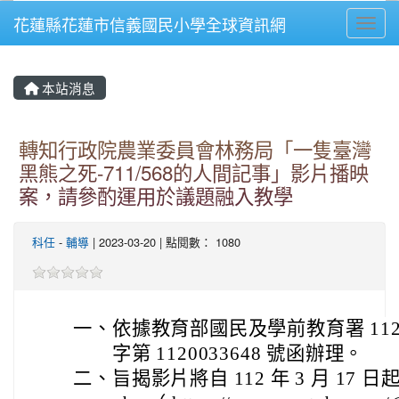
花蓮縣花蓮市信義國民小學全球資訊網
Toggl
⏸
本站消息
轉知行政院農業委員會林務局「一隻臺灣
黑熊之死-711/568的人間記事」影片播映
案，請參酌運用於議題融入教學
科任
-
輔導
| 2023-03-20 | 點閱數： 1080
一、
依據教育部國民及學前教育署 112 
字第 1120033648 號函辦理。
二、
旨揭影片將自 112 年 3 月 17 