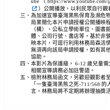
ube （ https://www.youtube.com/@
）公開播放，以利民眾自行觀
三、
為加速宣導臺灣黑熊保育及瀕危
局業簡化本片申請授權公開播映
（構）、公私立學術單位、圖書
體、公司行號、書店等，基於非
映本片，可逕行利用林務局森活情報站
無須再向該局申請授權，如有其
協助。
四、
本影片為保護級， 6-12 歲兒
相關宣導請務必加註警語。
五、
檢附林務局函文，另歡迎觀影者至該局
「一隻臺灣黑熊之死-711/568
言，林務局將不定期將辦理抽獎