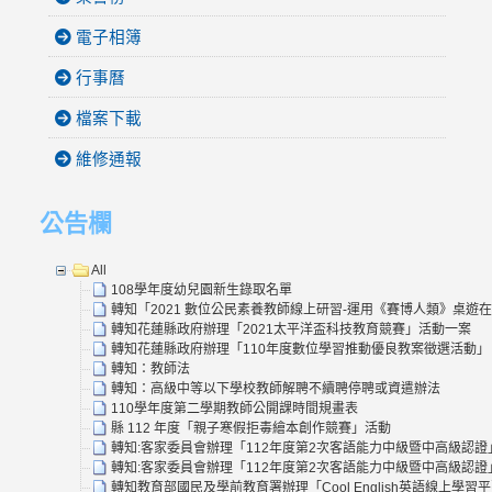
電子相簿
行事曆
檔案下載
維修通報
公告欄
All
108學年度幼兒園新生錄取名單
轉知「2021 數位公民素養教師線上研習-運用《賽博人類》桌遊
轉知花蓮縣政府辦理「2021太平洋盃科技教育競賽」活動一案
轉知花蓮縣政府辦理「110年度數位學習推動優良教案徵選活動」
轉知：教師法
轉知：高級中等以下學校教師解聘不續聘停聘或資遣辦法
110學年度第二學期教師公開課時間規畫表
縣 112 年度「親子寒假拒毒繪本創作競賽」活動
轉知:客家委員會辦理「112年度第2次客語能力中級暨中高級認證
轉知:客家委員會辦理「112年度第2次客語能力中級暨中高級認證
轉知教育部國民及學前教育署辦理「Cool English英語線上