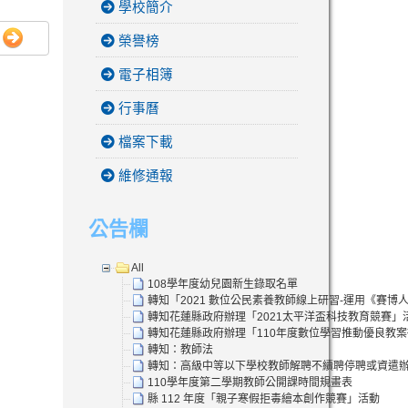
學校簡介
榮譽榜
電子相簿
行事曆
檔案下載
維修通報
公告欄
All
108學年度幼兒園新生錄取名單
轉知「2021 數位公民素養教師線上研習-運用《賽
轉知花蓮縣政府辦理「2021太平洋盃科技教育競賽」
轉知花蓮縣政府辦理「110年度數位學習推動優良教
轉知：教師法
轉知：高級中等以下學校教師解聘不續聘停聘或資遣
110學年度第二學期教師公開課時間規畫表
縣 112 年度「親子寒假拒毒繪本創作競賽」活動