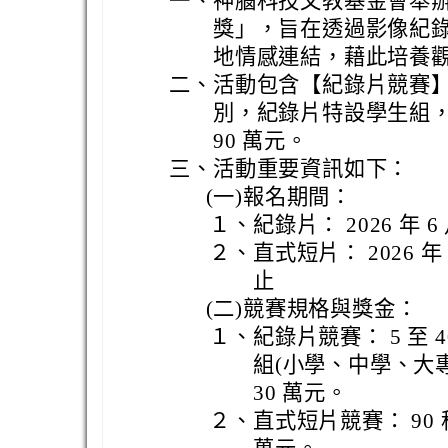
一、
神腦科技文教基金會舉辦
獎」，旨在透過影像紀
地情感連結，藉此培養
二、
活動包含【紀錄片競賽
別，紀錄片特設學生組，
90 萬元。
三、
活動重要資訊如下：
(一)
報名期間：
１、
紀錄片： 2026 年 6 月
２、
直式短片： 2026 年 6
止
(二)
競賽規格與獎金：
１、
紀錄片競賽： 5 至 
組(小學、中學、大專
30 萬元。
２、
直式短片競賽： 90