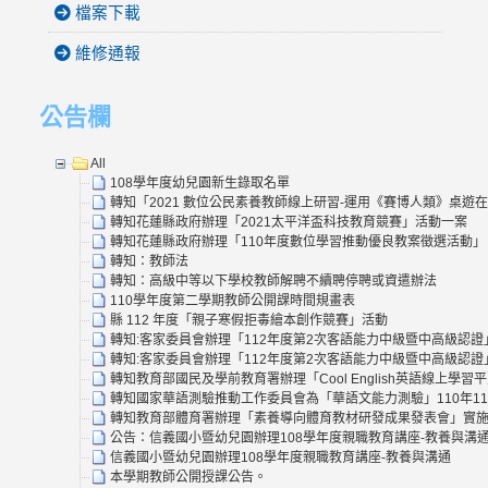
檔案下載
維修通報
公告欄
All
108學年度幼兒園新生錄取名單
轉知「2021 數位公民素養教師線上研習-運用《賽博人類》桌遊
轉知花蓮縣政府辦理「2021太平洋盃科技教育競賽」活動一案
轉知花蓮縣政府辦理「110年度數位學習推動優良教案徵選活動」
轉知：教師法
轉知：高級中等以下學校教師解聘不續聘停聘或資遣辦法
110學年度第二學期教師公開課時間規畫表
縣 112 年度「親子寒假拒毒繪本創作競賽」活動
轉知:客家委員會辦理「112年度第2次客語能力中級暨中高級認證
轉知:客家委員會辦理「112年度第2次客語能力中級暨中高級認證
轉知教育部國民及學前教育署辦理「Cool English英語線上
轉知國家華語測驗推動工作委員會為「華語文能力測驗」110年1
轉知教育部體育署辦理「素養導向體育教材研發成果發表會」實施
公告：信義國小暨幼兒園辦理108學年度親職教育講座-教養與溝
信義國小暨幼兒園辦理108學年度親職教育講座-教養與溝通
本學期教師公開授課公告。