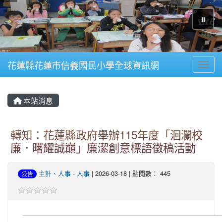
⏸
花蓮縣花蓮市信義國民小學全球資訊網
Toggl
本站消息
轉知：花蓮縣政府舉辦115年度「洄瀾校
廉．曙耀誠巔」廉潔創意標語徵稿活動
主計、人事
-
人事
| 2026-03-18 | 點閱數： 445
公告