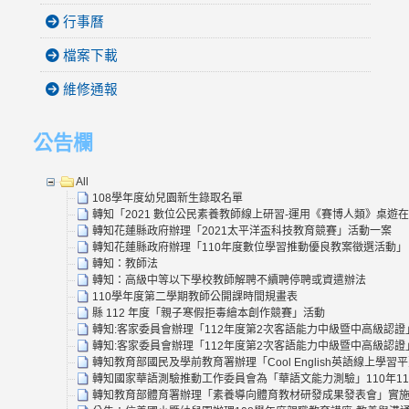
行事曆
檔案下載
維修通報
公告欄
All
108學年度幼兒園新生錄取名單
轉知「2021 數位公民素養教師線上研習-運用《賽博人類》桌遊
轉知花蓮縣政府辦理「2021太平洋盃科技教育競賽」活動一案
轉知花蓮縣政府辦理「110年度數位學習推動優良教案徵選活動」
轉知：教師法
轉知：高級中等以下學校教師解聘不續聘停聘或資遣辦法
110學年度第二學期教師公開課時間規畫表
縣 112 年度「親子寒假拒毒繪本創作競賽」活動
轉知:客家委員會辦理「112年度第2次客語能力中級暨中高級認證
轉知:客家委員會辦理「112年度第2次客語能力中級暨中高級認證
轉知教育部國民及學前教育署辦理「Cool English英語線上
轉知國家華語測驗推動工作委員會為「華語文能力測驗」110年1
轉知教育部體育署辦理「素養導向體育教材研發成果發表會」實施