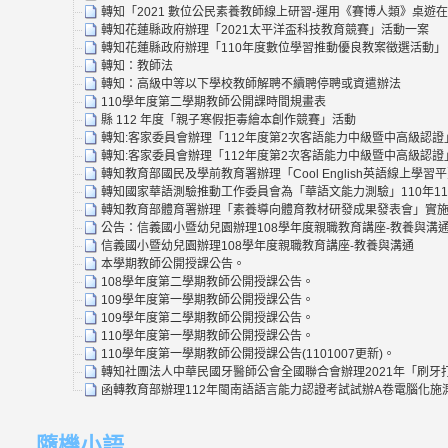
轉知「2021 數位公民素養教師線上研習-運用《賽博人類》桌遊
轉知花蓮縣政府辦理「2021太平洋盃科技教育競賽」活動一案
轉知花蓮縣政府辦理「110年度數位學習推動優良教案徵選活動」
轉知：教師法
轉知：高級中等以下學校教師解聘不續聘停聘或資遣辦法
110學年度第二學期教師公開課時間規畫表
縣 112 年度「親子寒假拒毒繪本創作競賽」活動
轉知:客家委員會辦理「112年度第2次客語能力中級暨中高級認證
轉知:客家委員會辦理「112年度第2次客語能力中級暨中高級認證
轉知教育部國民及學前教育署辦理「Cool English英語線上
轉知國家華語測驗推動工作委員會為「華語文能力測驗」110年1
轉知教育部體育署辦理「素養導向體育教材研發成果發表會」實施
公告：信義國小暨幼兒園辦理108學年度親職教育講座-教養與溝
信義國小暨幼兒園辦理108學年度親職教育講座-教養與溝通
本學期教師公開授課公告。
108學年度第二學期教師公開授課公告。
109學年度第一學期教師公開授課公告。
109學年度第二學期教師公開授課公告。
110學年度第一學期教師公開授課公告。
110學年度第一學期教師公開授課公告(1101007更新)。
轉知社團法人中華民國牙醫師公會全國聯合會辦理2021年「刷牙打
函轉教育部辦理112年閩南語語言能力認證考試試辦A卷電腦化
隨機小語