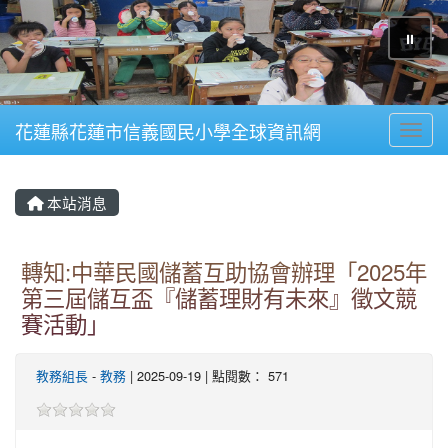
⏸
花蓮縣花蓮市信義國民小學全球資訊網
Toggl
本站消息
轉知:中華民國儲蓄互助協會辦理「2025年
第三屆儲互盃『儲蓄理財有未來』徵文競
賽活動」
教務組長
-
教務
| 2025-09-19 | 點閱數： 571