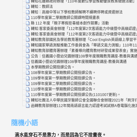
轉知花蓮縣政府辦理「110年度數位學習推動優良教案徵選活動」
轉知：教師法
轉知：高級中等以下學校教師解聘不續聘停聘或資遣辦法
110學年度第二學期教師公開課時間規畫表
縣 112 年度「親子寒假拒毒繪本創作競賽」活動
轉知:客家委員會辦理「112年度第2次客語能力中級暨中高級認證
轉知:客家委員會辦理「112年度第2次客語能力中級暨中高級認證
轉知教育部國民及學前教育署辦理「Cool English英語線上
轉知國家華語測驗推動工作委員會為「華語文能力測驗」110年1
轉知教育部體育署辦理「素養導向體育教材研發成果發表會」實施
公告：信義國小暨幼兒園辦理108學年度親職教育講座-教養與溝
信義國小暨幼兒園辦理108學年度親職教育講座-教養與溝通
本學期教師公開授課公告。
108學年度第二學期教師公開授課公告。
109學年度第一學期教師公開授課公告。
109學年度第二學期教師公開授課公告。
110學年度第一學期教師公開授課公告。
110學年度第一學期教師公開授課公告(1101007更新)。
轉知社團法人中華民國牙醫師公會全國聯合會辦理2021年「刷牙打
函轉教育部辦理112年閩南語語言能力認證考試試辦A卷電腦化
隨機小語
滴水能穿石不是靠力，而是因為它不捨晝夜。