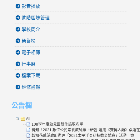
影音播放
進階區塊管理
學校簡介
榮譽榜
電子相簿
行事曆
檔案下載
維修通報
公告欄
All
108學年度幼兒園新生錄取名單
轉知「2021 數位公民素養教師線上研習-運用《賽博人類》桌遊
轉知花蓮縣政府辦理「2021太平洋盃科技教育競賽」活動一案