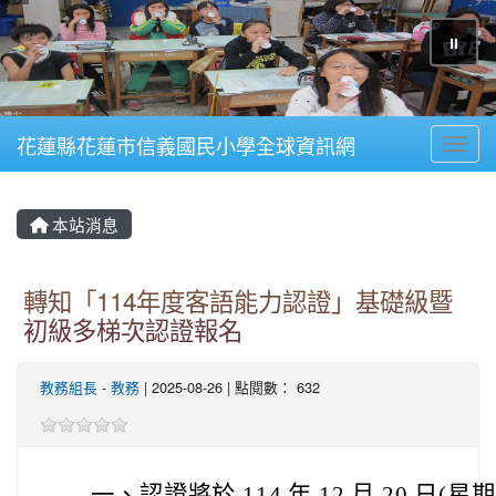
⏸
花蓮縣花蓮市信義國民小學全球資訊網
Toggl
本站消息
轉知「114年度客語能力認證」基礎級暨
初級多梯次認證報名
教務組長
-
教務
| 2025-08-26 | 點閱數： 632
一、
認證將於 114 年 12 月 20 