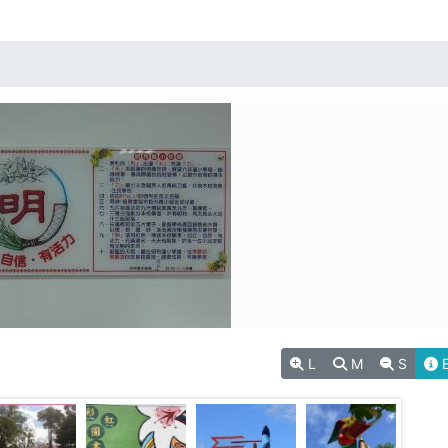
L
M
S
E