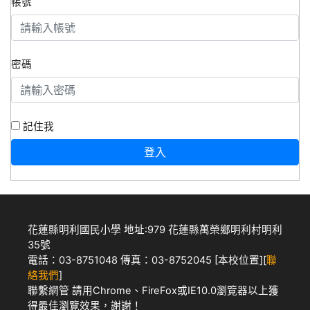
帳號
密碼
記住我
登入
花蓮縣明利國民小學 地址:979 花蓮縣萬榮鄉明利村明利
35號
電話：03-8751048 傳真：03-8752045 [
本校位置
][
聯
絡我們
]
聯繫網管
請用
Chrome
、
FireFox
或IE10.0瀏覽器以上獲
得最佳瀏覽效果，謝謝！