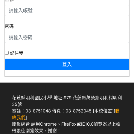
密碼
記住我
登入
花蓮縣明利國民小學 地址:979 花蓮縣萬榮鄉明利村明利
35號
電話：03-8751048 傳真：03-8752045 [
本校位置
][
聯
絡我們
]
聯繫網管
請用
Chrome
、
FireFox
或IE10.0瀏覽器以上獲
得最佳瀏覽效果，謝謝！