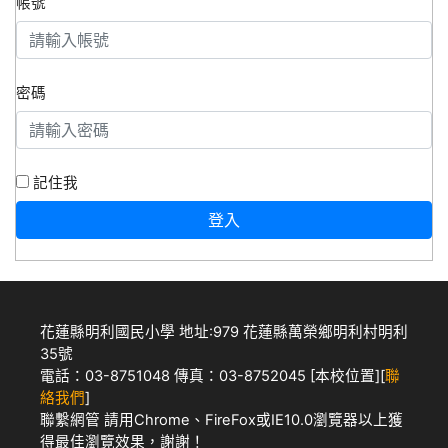
帳號
密碼
記住我
登入
花蓮縣明利國民小學 地址:979 花蓮縣萬榮鄉明利村明利
35號
電話：03-8751048 傳真：03-8752045 [
本校位置
][
聯
絡我們
]
聯繫網管
請用
Chrome
、
FireFox
或IE10.0瀏覽器以上獲
得最佳瀏覽效果，謝謝！