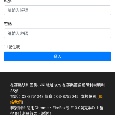
帳號
密碼
記住我
登入
花蓮縣明利國民小學 地址:979 花蓮縣萬榮鄉明利村明利
35號
電話：03-8751048 傳真：03-8752045 [
本校位置
][
聯
絡我們
]
聯繫網管
請用
Chrome
、
FireFox
或IE10.0瀏覽器以上獲
得最佳瀏覽效果，謝謝！