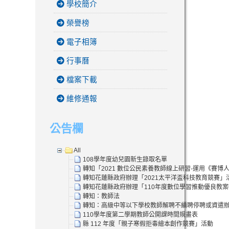
學校簡介
榮譽榜
電子相簿
行事曆
檔案下載
維修通報
公告欄
All
108學年度幼兒園新生錄取名單
轉知「2021 數位公民素養教師線上研習-運用《賽
轉知花蓮縣政府辦理「2021太平洋盃科技教育競賽」
轉知花蓮縣政府辦理「110年度數位學習推動優良教
轉知：教師法
轉知：高級中等以下學校教師解聘不續聘停聘或資遣
110學年度第二學期教師公開課時間規畫表
縣 112 年度「親子寒假拒毒繪本創作競賽」活動