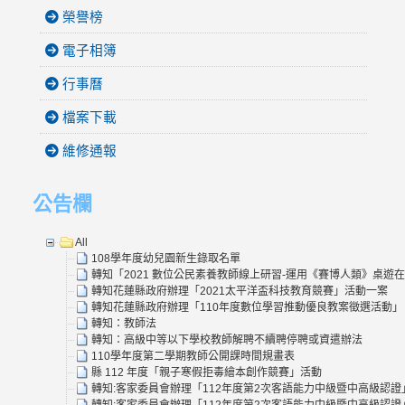
榮譽榜
電子相簿
行事曆
檔案下載
維修通報
公告欄
All
108學年度幼兒園新生錄取名單
轉知「2021 數位公民素養教師線上研習-運用《賽博人類》桌遊
轉知花蓮縣政府辦理「2021太平洋盃科技教育競賽」活動一案
轉知花蓮縣政府辦理「110年度數位學習推動優良教案徵選活動」
轉知：教師法
轉知：高級中等以下學校教師解聘不續聘停聘或資遣辦法
110學年度第二學期教師公開課時間規畫表
縣 112 年度「親子寒假拒毒繪本創作競賽」活動
轉知:客家委員會辦理「112年度第2次客語能力中級暨中高級認證
轉知:客家委員會辦理「112年度第2次客語能力中級暨中高級認證