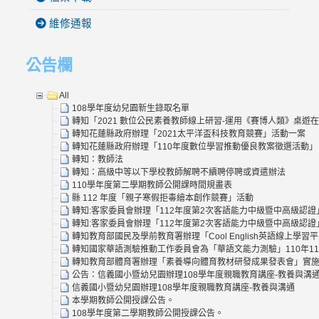
維修通報
公告欄
All
108學年度幼兒園新生錄取名單
轉知「2021 數位公民素養教師線上研習-運用《賽博人類》桌遊
轉知花蓮縣政府辦理「2021太平洋盃科技教育競賽」活動一案
轉知花蓮縣政府辦理「110年度數位學習推動優良教案徵選活動」
轉知：教師法
轉知：高級中等以下學校教師解聘不續聘停聘或資遣辦法
110學年度第二學期教師公開課時間規畫表
縣 112 年度「親子寒假拒毒繪本創作競賽」活動
轉知:客家委員會辦理「112年度第2次客語能力中級暨中高級認證
轉知:客家委員會辦理「112年度第2次客語能力中級暨中高級認證
轉知教育部國民及學前教育署辦理「Cool English英語線上
轉知國家華語測驗推動工作委員會為「華語文能力測驗」110年1
轉知教育部體育署辦理「素養導向體育教材研發成果發表會」實施
公告：信義國小暨幼兒園辦理108學年度親職教育講座-教養與溝
信義國小暨幼兒園辦理108學年度親職教育講座-教養與溝通
本學期教師公開授課公告。
108學年度第二學期教師公開授課公告。